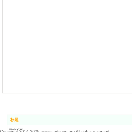
标题
网站首页
Copyright 2014-2025,www.studyone.org All rights reserved